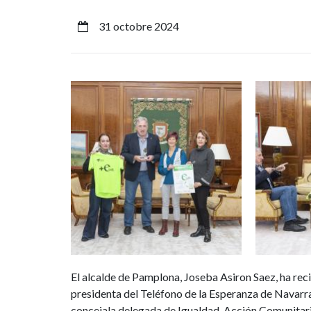
Asiron,
31 octobre 2024
recibe
a
Imagen
Imagen
los
responsables
del
Teléfono
de
la
El alcalde de Pamplona, Joseba Asiron Saez, ha rec
Esperanza
presidenta del Teléfono de la Esperanza de Navarr
concejala delegada de Igualdad, Acción Comunitari