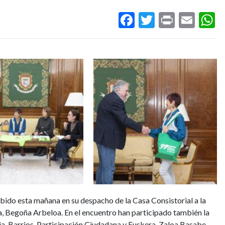
Facebook
Twitter
Print
Ema
W
Imagen
ibido esta mañana en su despacho de la Casa Consistorial a la
a, Begoña Arbeloa. En el encuentro han participado también la
a, Barrios, Participación Ciudadana y Euskera, Zaloa Basabe