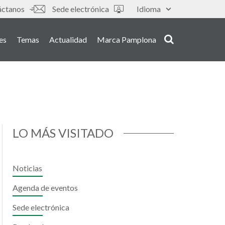
s
áctanos
Sede electrónica
Idioma
es
Temas
Actualidad
Marca Pamplona
LO MÁS VISITADO
Noticias
Agenda de eventos
Sede electrónica