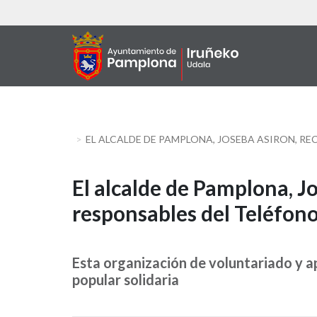
Aller
au
contenu
principal
EL ALCALDE DE PAMPLONA, JOSEBA ASIRON, RE
El
El alcalde de Pamplona, Jo
responsables del Teléfono
alcalde
de
Esta organización de voluntariado y a
Pamplona,
popular solidaria
Joseba