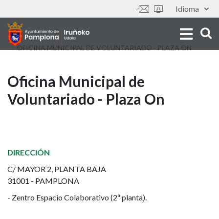
Aller
Idioma
Outils
au
contenu
principal
OFICINA MUNICIPAL DE VOLUNTARIADO - PLAZA ON
Oficina
Oficina Municipal de
Voluntariado - Plaza On
Municipal
de
Voluntariado
DIRECCIÓN
-
C/ MAYOR 2, PLANTA BAJA
31001 - PAMPLONA
Plaza
- Zentro Espacio Colaborativo (2ª planta).
On