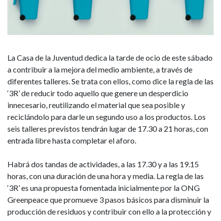
propuesta
para
la
La Casa de la Juventud dedica la tarde de ocio de este sábado
tarde
a contribuir a la mejora del medio ambiente, a través de
de
diferentes talleres. Se trata con ellos, como dice la regla de las
‘3R’ de reducir todo aquello que genere un desperdicio
ocio
innecesario, reutilizando el material que sea posible y
reciclándolo para darle un segundo uso a los productos. Los
de
seis talleres previstos tendrán lugar de 17.30 a 21 horas, con
entrada libre hasta completar el aforo.
este
Habrá dos tandas de actividades, a las 17.30 y a las 19.15
sábado
horas, con una duración de una hora y media. La regla de las
en
‘3R’ es una propuesta fomentada inicialmente por la ONG
Greenpeace que promueve 3 pasos básicos para disminuir la
la
producción de residuos y contribuir con ello a la protección y