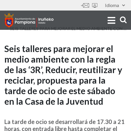
Aller
Idioma
Outils
au
contenu
principal
SEIS TALLERES PARA MEJORAR EL MEDIO AMBIENTE CON LA REGLA DE LAS ‘3R’, REDUCIR, REUTILIZAR Y RECICLAR, PROPUESTA PARA LA TARDE DE OCIO DE ESTE SÁBADO EN LA CASA DE LA JUVENTUD
Seis
Seis talleres para mejorar el
medio ambiente con la regla
talleres
de las ‘3R’, Reducir, reutilizar y
para
reciclar, propuesta para la
mejorar
tarde de ocio de este sábado
el
en la Casa de la Juventud
medio
ambiente
La tarde de ocio se desarrollará de 17.30 a 21
horas, con entrada libre hasta completar el