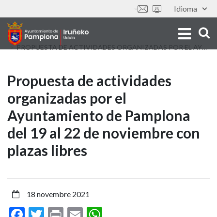
Aller
Idioma
Outils
au
contenu
principal
PROPUESTA DE ACTIVIDADES ORGANIZADAS POR EL AYUNTAMIENTO DE PAMPLONA DEL 19 AL 22 DE NOVIEMBRE CON PLAZAS LIBRES
Propuesta
Propuesta de actividades
organizadas por el
de
Ayuntamiento de Pamplona
actividades
del 19 al 22 de noviembre con
organizadas
plazas libres
por
el
18 novembre 2021
Ayuntamiento
Facebook
Twitter
Print
Email
WhatsApp