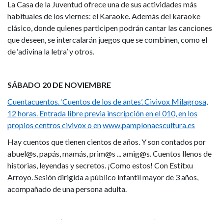
La Casa de la Juventud ofrece una de sus actividades más
habituales de los viernes: el Karaoke. Además del karaoke
clásico, donde quienes participen podrán cantar las canciones
que deseen, se intercalarán juegos que se combinen, como el
de ‘adivina la letra’ y otros.
SÁBADO 20 DE NOVIEMBRE
Cuentacuentos. ‘Cuentos de los de antes’. Civivox Milagrosa,
12 horas. Entrada libre previa inscripción en el 010, en los
propios centros civivox o en
www.pamplonaescultura.es
Hay cuentos que tienen cientos de años. Y son contados por
abuel@s, papás, mamás, prim@s ... amig@s. Cuentos llenos de
historias, leyendas y secretos. ¡Como estos! Con Estitxu
Arroyo. Sesión dirigida a público infantil mayor de 3 años,
acompañado de una persona adulta.