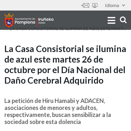
Aller
Idioma
Outils
au
contenu
principal
LA CASA CONSISTORIAL SE ILUMINA DE AZUL ESTE MARTES 26 DE OCTUBRE POR EL DÍA NACIONAL DEL DAÑO CEREBRAL ADQUIRIDO
La
La Casa Consistorial se ilumina
de azul este martes 26 de
Casa
octubre por el Día Nacional del
Consistorial
Daño Cerebral Adquirido
se
ilumina
La petición de Hiru Hamabi y ADACEN,
asociaciones de menores y adultos,
de
respectivamente, buscan sensibilizar a la
azul
sociedad sobre esta dolencia