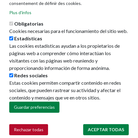
consentement de définir des cookies.
Plus d'infos
Obligatorias
Cookies necesarias para el funcionamiento del sitio web.
Estadísticas
Las cookies estadísticas ayudan a los propietarios de
Ayuntamiento de Pamplona
páginas web a comprender cómo interactúan los
Plaza Consistorial, s/n
visitantes con las páginas web reuniendo y
31001 - Pamplona
proporcionando información de forma anónima.
948 420 100
Redes sociales
pamplona@pamplona.es
Estas cookies permiten compartir contenido en redes
sociales, que pueden rastrear su actividad y afectar el
Footer
Aviso legal
contenido y mensajes que ve en otros sitios.
menu
Política de cookies
Política de privacidad
Guardar preferencias
Accesibilidad
Mapa web
Rechazar todas
ACEPTAR TODAS
Retirar consentimiento