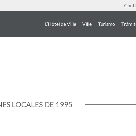
Outil
Cont
L’Hôtel de Ville
Ville
Turismo
Trámit
ES LOCALES DE 1995