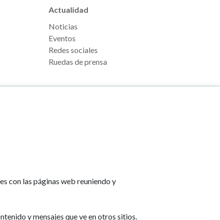
Actualidad
Noticias
Eventos
Redes sociales
Ruedas de prensa
e Pamplona
Footer
Aviso legal
l, s/n
menu
Política de cookies
na
Política de privacidad
tes con las páginas web reuniendo y
Accesibilidad
lona.es
Mapa web
ntenido y mensajes que ve en otros sitios.