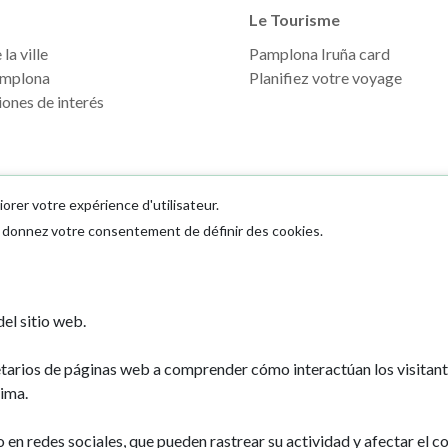
Le Tourisme
la ville
Pamplona Iruña card
mplona
Planifiez votre voyage
ones de interés
iorer votre expérience d'utilisateur.
us donnez votre consentement de définir des cookies.
Ayuntamiento d
el sitio web.
Plaza Consistoria
31001 - Pamplo
etarios de páginas web a comprender cómo interactúan los visitan
948 420 100
ima.
pamplona@pamp
n redes sociales, que pueden rastrear su actividad y afectar el co