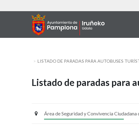
Aller
au
contenu
principal
LISTADO DE PARADAS PARA AUTOBUSES TURÍS
Listado
Listado de paradas para a
de
paradas
Área de Seguridad y Convivencia Ciudadana
para
autobuses