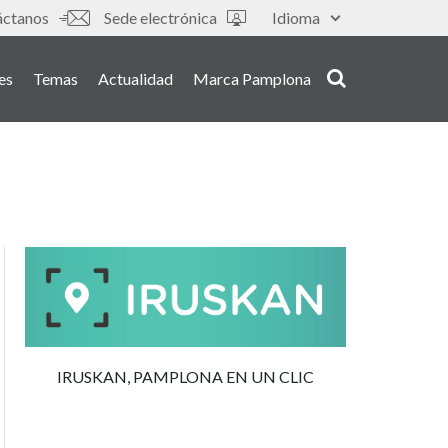
s
áctanos
Sede electrónica
Idioma
es
Temas
Actualidad
Marca Pamplona
IRUSKAN, PAMPLONA EN UN CLIC