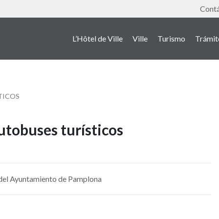
Outil
Cont
L’Hôtel de Ville
Ville
Turismo
Trámit
TICOS
utobuses turísticos
 del Ayuntamiento de Pamplona