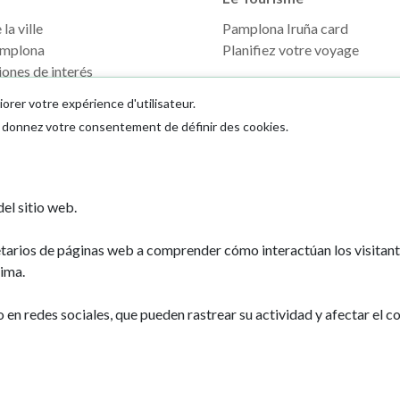
la ville
Pamplona Iruña card
mplona
Planifiez votre voyage
ones de interés
iorer votre expérience d'utilisateur.
us donnez votre consentement de définir des cookies.
el sitio web.
etarios de páginas web a comprender cómo interactúan los visitan
Ayuntamiento d
ima.
Plaza Consistoria
31001 - Pamplo
n redes sociales, que pueden rastrear su actividad y afectar el co
948 420 100
pamplona@pamp