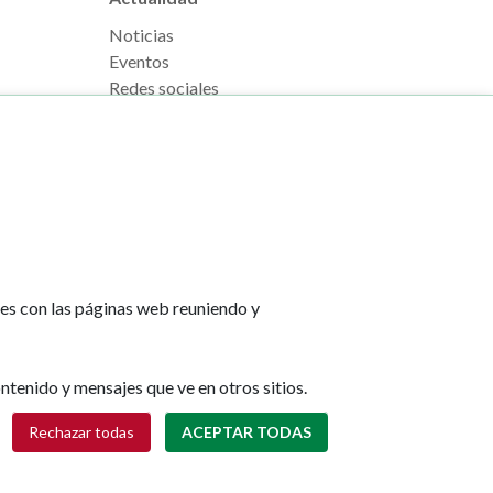
Noticias
Eventos
Redes sociales
Ruedas de prensa
tes con las páginas web reuniendo y
e Pamplona
Footer
Aviso legal
l, s/n
menu
Política de cookies
na
Política de privacidad
ntenido y mensajes que ve en otros sitios.
Accesibilidad
Retirar consentimiento
lona.es
Mapa web
Rechazar todas
ACEPTAR TODAS