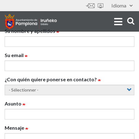
Aller
Idioma
Outils
au
contenu
principal
Ponte
Su nombre y apellidos
en
Su email
contacto
con
¿Con quién quiere ponerse en contacto?
...
Asunto
Mensaje