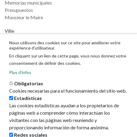
Memorias municipales
Presupuestos
Monsieur le Maire
Ville
Plan de la ville
Nous utilisons des cookies sur ce site pour améliorer votre
expérience d'utilisateur.
GeoPamplona
Direcciones de interés
En cliquant sur un lien de cette page, vous nous donnez votre
consentement de définir des cookies.
Le Tourisme
Plus d'infos
Pamplona Iruña card
Obligatorias
Planifiez votre voyage
Cookies necesarias para el funcionamiento del sitio web.
Estadísticas
Actualidad
Las cookies estadísticas ayudan a los propietarios de
Noticias
páginas web a comprender cómo interactúan los
Eventos
visitantes con las páginas web reuniendo y
Redes sociales
proporcionando información de forma anónima.
Ruedas de prensa
Redes sociales