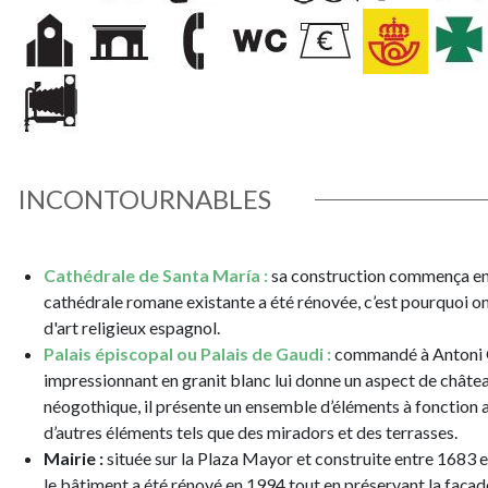
INCONTOURNABLES
Cathédrale de Santa María :
sa construction commença en 1
cathédrale romane existante a été rénovée, c’est pourquoi on
d'art religieux espagnol.
Palais épiscopal ou Palais de Gaudi :
commandé à Antoni Ga
impressionnant en granit blanc lui donne un aspect de château
néogothique, il présente un ensemble d’éléments à fonction
d’autres éléments tels que des miradors et des terrasses.
Mairie :
située sur la Plaza Mayor et construite entre 1683 e
le bâtiment a été rénové en 1994 tout en préservant la façade