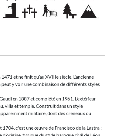
471 et ne finit qu’au XVIIIe siècle. L’ancienne
 peut y voir une combinaison de différents styles
udí en 1887 et complété en 1961. L’extérieur
, villa et temple. Construit dans un style
 apparemment militaire, dont des créneaux ou
t 1704, c'est une œuvre de Francisco de la Lastra ;
 d’origine, typique du style baroque civil de Léon.