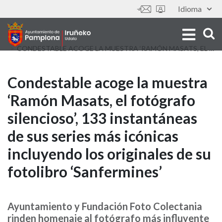
Skip
Idioma
Tools
to
main
content
CONDESTABLE ACOGE LA MUESTRA ‘RAMÓN MASATS, EL FOTÓGRAFO SILENCIOSO’, 133 INSTANTÁNEAS DE SUS SERIES MÁS ICÓNICAS INCLUYENDO LOS ORIGINALES DE SU FOTOLIBRO ‘SANFERMINES’
Condestable
Condestable acoge la muestra
‘Ramón Masats, el fotógrafo
acoge
silencioso’, 133 instantáneas
la
de sus series más icónicas
muestra
incluyendo los originales de su
‘Ramón
fotolibro ‘Sanfermines’
Masats,
el
Ayuntamiento y Fundación Foto Colectania
rinden homenaje al fotógrafo más influyente