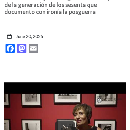
fotógrafo
de la generación de los sesenta que
documento con ironía la posguerra
silencioso’,
133
June 20, 2025
instantáneas
Facebook
Mastodon
Email
de
sus
series
más
icónicas
incluyendo