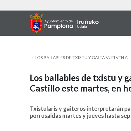
Skip
to
main
content
LOS BAILABLES DE TXISTU Y GAITA VUELVEN A L
Los
Los bailables de txistu y g
Castillo este martes, en h
bailables
de
Txistularis y gaiteros interpretarán pa
txistu
porrusaldas martes y jueves hasta sep
y