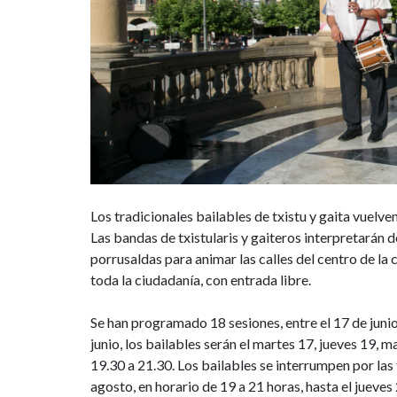
horario
de
19.30
a
21.30
Los tradicionales bailables de txistu y gaita vuelven 
Las bandas de txistularis y gaiteros interpretarán 
porrusaldas para animar las calles del centro de la 
toda la ciudadanía, con entrada libre.
Se han programado 18 sesiones, entre el 17 de junio 
junio, los bailables serán el martes 17, jueves 19, ma
19.30 a 21.30. Los bailables se interrumpen por las 
agosto, en horario de 19 a 21 horas, hasta el jueves 