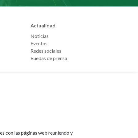
Actualidad
Noticias
Eventos
Redes sociales
Ruedas de prensa
e Pamplona
Footer
Aviso legal
l, s/n
menu
Política de cookies
na
Política de privacidad
tes con las páginas web reuniendo y
Accesibilidad