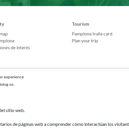
ty
Tourism
 map
Pamplona Iruña card
mplona
Plan your trip
ones de interés
er experience
doing so.
Ayuntamiento d
el sitio web.
Plaza Consistoria
31001 - Pamplo
etarios de páginas web a comprender cómo interactúan los visitan
948 420 100