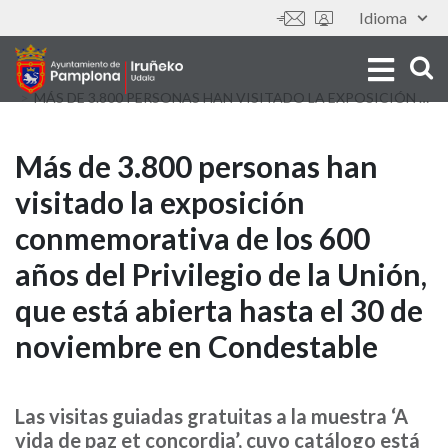
Skip
Idioma
Tools
to
main
content
MÁS DE 3.800 PERSONAS HAN VISITADO LA EXPOSICIÓN CONMEMORATIVA DE LOS 600 AÑOS DEL PRIVILEGIO DE LA UNIÓN, QUE ESTÁ ABIERTA HASTA EL 30 DE NOVIEMBRE EN CONDESTABLE
Más
Más de 3.800 personas han
visitado la exposición
de
conmemorativa de los 600
3.800
años del Privilegio de la Unión,
personas
que está abierta hasta el 30 de
han
noviembre en Condestable
visitado
la
Las visitas guiadas gratuitas a la muestra ‘A
vida de paz et concordia’, cuyo catálogo está