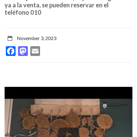
exposición
ya a la venta, se pueden reservar en el
teléfono 010
conmemorativa
de
November 3, 2023
los
Facebook
Mastodon
Email
600
años
del
Privilegio
de
la