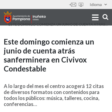
Skip
Idioma
Tools
to
main
content
ESTE DOMINGO COMIENZA UN JUNIO DE CUENTA ATRÁS SANFERMINERA EN CIVIVOX CONDESTABLE
Este
Este domingo comienza un
junio de cuenta atrás
domingo
sanferminera en Civivox
comienza
Condestable
un
junio
A lo largo del mes el centro acogerá 12 citas
de diversos formatos con contenidos para
de
todos los públicos: música, talleres, cocina,
cuenta
conferencias…