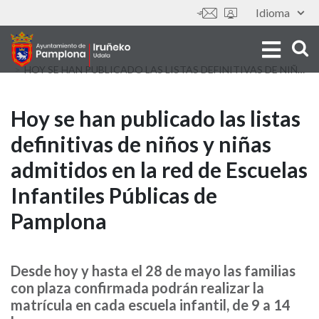
Skip
Idioma
Tools
to
main
content
HOY SE HAN PUBLICADO LAS LISTAS DEFINITIVAS DE NIÑOS Y NIÑAS ADMITIDOS EN LA RED DE ESCUELAS INFANTILES PÚBLICAS DE PAMPLONA
Hoy
Hoy se han publicado las listas
definitivas de niños y niñas
se
admitidos en la red de Escuelas
han
Infantiles Públicas de
publicado
Pamplona
las
listas
Desde hoy y hasta el 28 de mayo las familias
con plaza confirmada podrán realizar la
definitivas
matrícula en cada escuela infantil, de 9 a 14