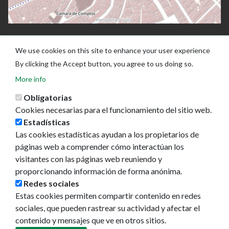
We use cookies on this site to enhance your user experience
By clicking the Accept button, you agree to us doing so.
More info
Obligatorias
Cookies necesarias para el funcionamiento del sitio web.
Estadísticas
Las cookies estadísticas ayudan a los propietarios de
Ayuntamiento de Pamplona
páginas web a comprender cómo interactúan los
Plaza Consistorial, s/n
visitantes con las páginas web reuniendo y
31001 - Pamplona
proporcionando información de forma anónima.
948 420 100
Redes sociales
pamplona@pamplona.es
Estas cookies permiten compartir contenido en redes
sociales, que pueden rastrear su actividad y afectar el
Footer
Aviso legal
contenido y mensajes que ve en otros sitios.
menu
Política de cookies