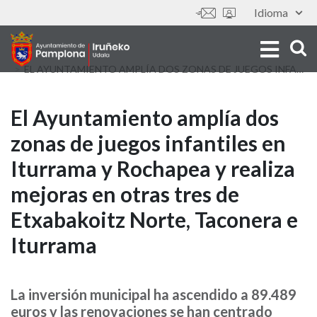
Skip
Idioma
Tools
to
main
content
EL AYUNTAMIENTO AMPLÍA DOS ZONAS DE JUEGOS INFANTILES EN ITURRAMA Y ROCHAPEA Y REALIZA MEJORAS EN OTRAS TRES DE ETXABAKOITZ NORTE, TACONERA E ITURRAMA
El
El Ayuntamiento amplía dos
zonas de juegos infantiles en
Ayuntamiento
Iturrama y Rochapea y realiza
amplía
mejoras en otras tres de
dos
Etxabakoitz Norte, Taconera e
zonas
Iturrama
de
juegos
La inversión municipal ha ascendido a 89.489
euros y las renovaciones se han centrado