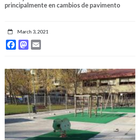
infantiles
principalmente en cambios de pavimento
en
Iturrama
March 3, 2021
Facebook
Mastodon
Email
y
Rochapea
y
Image
I
realiza
mejoras
en
otras