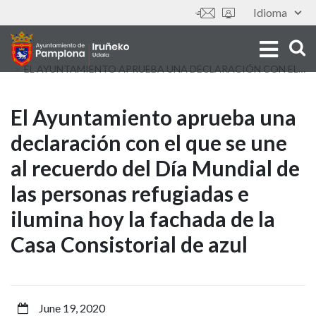
Skip
Idioma
Tools
to
main
content
EL AYUNTAMIENTO APRUEBA UNA DECLARACIÓN CON EL QUE SE UNE AL RECUERDO DEL DÍA MUNDIAL DE LAS PERSONAS REFUGIADAS E ILUMINA HOY LA FACHADA DE LA CASA CONSISTORIAL DE AZUL
El
El Ayuntamiento aprueba una
declaración con el que se une
Ayuntamiento
al recuerdo del Día Mundial de
aprueba
las personas refugiadas e
una
ilumina hoy la fachada de la
declaración
Casa Consistorial de azul
con
el
June 19, 2020