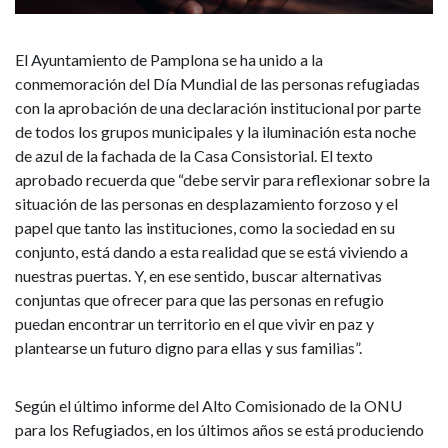
personas
refugiadas
El Ayuntamiento de Pamplona se ha unido a la
e
conmemoración del Día Mundial de las personas refugiadas
con la aprobación de una declaración institucional por parte
ilumina
de todos los grupos municipales y la iluminación esta noche
de azul de la fachada de la Casa Consistorial. El texto
hoy
aprobado recuerda que “debe servir para reflexionar sobre la
situación de las personas en desplazamiento forzoso y el
la
papel que tanto las instituciones, como la sociedad en su
fachada
conjunto, está dando a esta realidad que se está viviendo a
nuestras puertas. Y, en ese sentido, buscar alternativas
de
conjuntas que ofrecer para que las personas en refugio
puedan encontrar un territorio en el que vivir en paz y
la
plantearse un futuro digno para ellas y sus familias”.
Casa
Según el último informe del Alto Comisionado de la ONU
Consistorial
para los Refugiados, en los últimos años se está produciendo