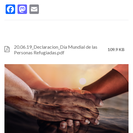
que
Facebook
Mastodon
Email
se
une
al
20.06.19_Declaracion_Día Mundial de las
File
109.9 KB
Personas Refugiadas.pdf
recuerdo
del
Día
Mundial
de
las