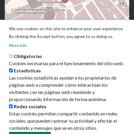
We use cookies on this site to enhance your user experience
By clicking the Accept button, you agree to us doing so.
More info
Obligatorias
Cookies necesarias para el funcionamiento del sitio web.
Estadísticas
Las cookies estadísticas ayudan a los propietarios de
páginas web a comprender cómo interactúan los
visitantes con las páginas web reuniendo y
Ayuntamiento de Pamplona
proporcionando información de forma anónima.
Plaza Consistorial, s/n
Redes sociales
31001 - Pamplona
Estas cookies permiten compartir contenido en redes
948 420 100
sociales, que pueden rastrear su actividad y afectar el
pamplona@pamplona.es
contenido y mensajes que ve en otros sitios.