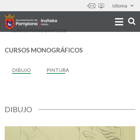
Skip
Idioma
Tools
to
main
content
CURSOS MONOGRÁFICOS
CURSOS MONOGRÁFICOS
DIBUJO
PINTURA
DIBUJO