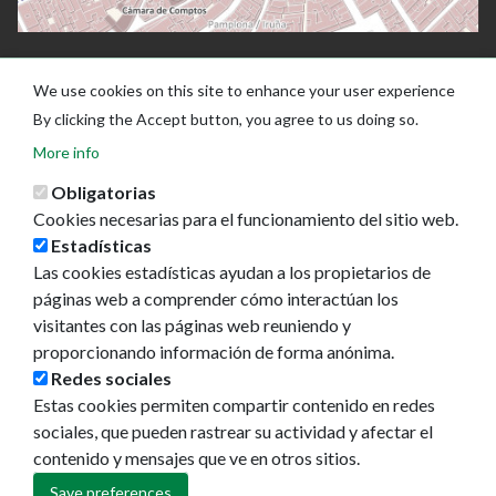
We use cookies on this site to enhance your user experience
By clicking the Accept button, you agree to us doing so.
More info
Obligatorias
Cookies necesarias para el funcionamiento del sitio web.
Estadísticas
Las cookies estadísticas ayudan a los propietarios de
Ayuntamiento de Pamplona
páginas web a comprender cómo interactúan los
Plaza Consistorial, s/n
visitantes con las páginas web reuniendo y
31001 - Pamplona
proporcionando información de forma anónima.
948 420 100
Redes sociales
pamplona@pamplona.es
Estas cookies permiten compartir contenido en redes
sociales, que pueden rastrear su actividad y afectar el
Footer
Aviso legal
contenido y mensajes que ve en otros sitios.
menu
Política de cookies
Política de privacidad
Save preferences