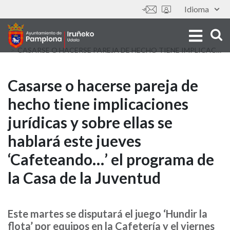
Skip
Idioma
Tools
to
main
content
CASARSE O HACERSE PAREJA DE HECHO TIENE IMPLICACIONES JURÍDICAS Y SOBRE ELLAS SE HABLARÁ ESTE JUEVES ‘CAFETEANDO…’ EL PROGRAMA DE LA CASA DE LA JUVENTUD
Casarse
Casarse o hacerse pareja de
hecho tiene implicaciones
o
jurídicas y sobre ellas se
hacerse
hablará este jueves
pareja
‘Cafeteando…’ el programa de
de
la Casa de la Juventud
hecho
tiene
Este martes se disputará el juego ‘Hundir la
flota’ por equipos en la Cafetería y el viernes