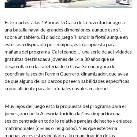
el
programa
Este martes, a las 19 horas, la Casa de la Juventud acogerá
de
una batalla naval de grandes dimensiones, aunque eso sí,
la
sobre un tablero. El clásico juego ‘Hundir la flota’, aunque en
este caso disputado por equipos, es la propuesta para
Casa
mañana del programa ‘Cafeteando…’, una serie de actividades
gratuitas destinadas a jóvenes de 14 a 30 años que se
de
desarrollan en la cafetería de la Casa. Se encargará de
coordinar la sesión Fermin Guerrero, dinamizador, que avisa
la
de que alguno de los barcos poseerá habilidades específicas,
como aliciente para los oficiales navales en ciernes.
Juventud
Muy lejos del juego está la propuesta del programa para el
jueves, porque la Asesoría Jurídica la Casa impartirá una
sesión centrada en todo lo relativo parejas de hecho y enlaces
matrimoniales (civiles o religiosos). Y es que este tema
muchas veces está vinculado a la emancipación de las