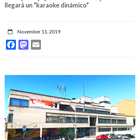
implicaciones
llegará un “karaoke dinámico”
jurídicas
y
November 11, 2019
Facebook
Mastodon
Email
sobre
ellas
se
hablará
este
jueves
‘Cafeteando…’