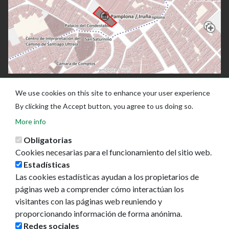
We use cookies on this site to enhance your user experience
By clicking the Accept button, you agree to us doing so.
More info
Obligatorias
Cookies necesarias para el funcionamiento del sitio web.
Estadísticas
Las cookies estadísticas ayudan a los propietarios de
páginas web a comprender cómo interactúan los
Ayuntamiento de Pamplona
visitantes con las páginas web reuniendo y
Plaza Consistorial, s/n
proporcionando información de forma anónima.
31001 - Pamplona
Redes sociales
948 420 100