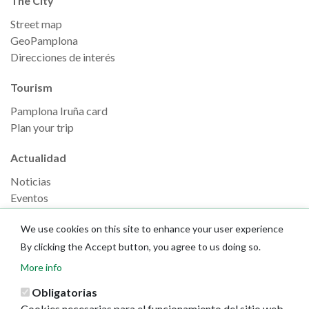
The City
Street map
GeoPamplona
Direcciones de interés
Tourism
Pamplona Iruña card
Plan your trip
Actualidad
Noticias
Eventos
Redes sociales
We use cookies on this site to enhance your user experience
Ruedas de prensa
By clicking the Accept button, you agree to us doing so.
More info
Obligatorias
Cookies necesarias para el funcionamiento del sitio web.