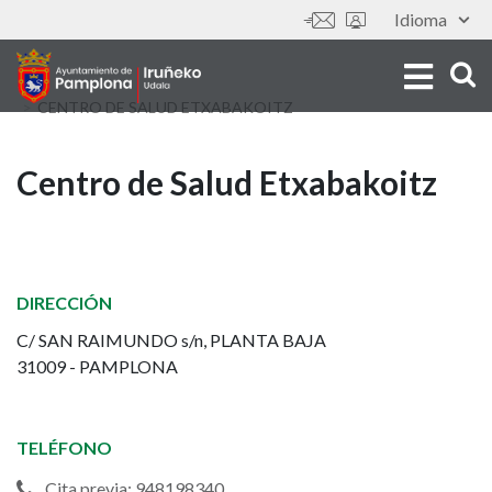
Skip
Idioma
Tools
to
main
content
CENTRO DE SALUD ETXABAKOITZ
Centro
Centro de Salud Etxabakoitz
de
Salud
DIRECCIÓN
Etxabakoitz
C/ SAN RAIMUNDO s/n, PLANTA BAJA
31009 - PAMPLONA
TELÉFONO
Cita previa: 948198340