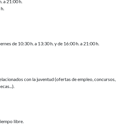
. a 21:00 h.
 h.
s de 10:30 h. a 13:30 h. y de 16:00 h. a 21:00 h.
acionados con la juventud (ofertas de empleo, concursos,
cas...).
tiempo libre.