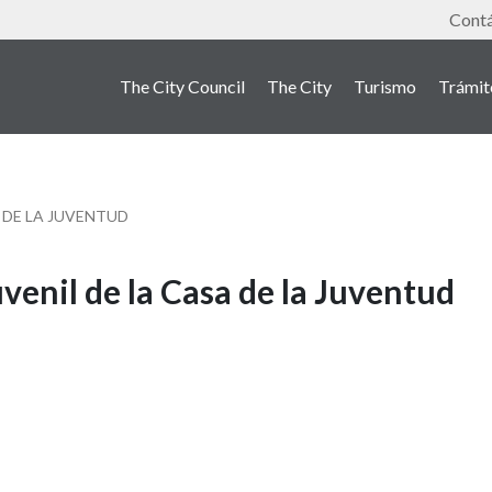
Tools
Cont
The City Council
The City
Turismo
Trámit
 DE LA JUVENTUD
venil de la Casa de la Juventud