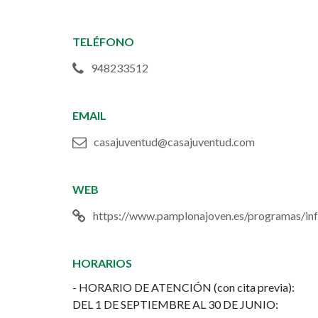
la
TELÉFONO
Casa
948233512
de
la
EMAIL
Juventud
casajuventud@casajuventud.com
WEB
https://www.pamplonajoven.es/programas/in
HORARIOS
- HORARIO DE ATENCIÓN (con cita previa):
DEL 1 DE SEPTIEMBRE AL 30 DE JUNIO: