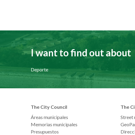
I want to find out about
Deporte
The City Council
The Ci
Áreas municipales
Street
Memorias municipales
GeoPa
Presupuestos
Direcci