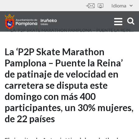
Skip
Idioma
Tools
to
main
content
LA ‘P2P SKATE MARATHON PAMPLONA – PUENTE LA REINA’ DE PATINAJE DE VELOCIDAD EN CARRETERA SE DISPUTA ESTE DOMINGO CON MÁS 400 PARTICIPANTES, UN 30% MUJERES, DE 22 PAÍSES
La
La ‘P2P Skate Marathon
Pamplona – Puente la Reina’
‘P2P
de patinaje de velocidad en
Skate
carretera se disputa este
Marathon
domingo con más 400
Pamplona
participantes, un 30% mujeres,
–
de 22 países
Puente