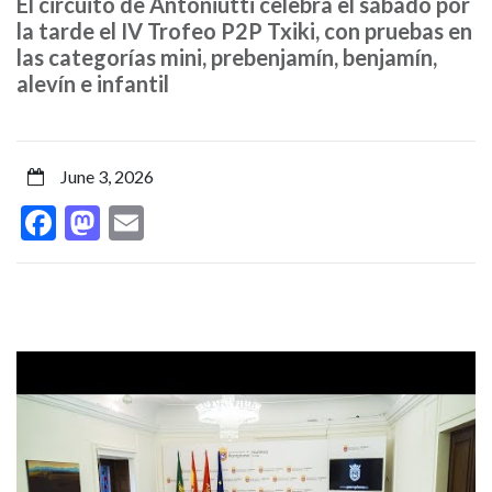
El circuito de Antoniutti celebra el sábado por
la
la tarde el IV Trofeo P2P Txiki, con pruebas en
las categorías mini, prebenjamín, benjamín,
Reina’
alevín e infantil
de
patinaje
June 3, 2026
de
Facebook
Mastodon
Email
velocidad
en
carretera
se
disputa