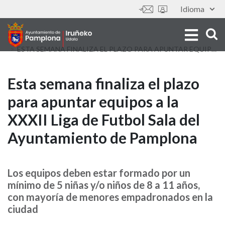
Skip
Idioma
Tools
to
main
content
ESTA SEMANA FINALIZA EL PLAZO PARA APUNTAR EQUIPOS A LA XXXII LIGA DE FUTBOL SALA DEL AYUNTAMIENTO DE PAMPLONA
Esta
Esta semana finaliza el plazo
para apuntar equipos a la
semana
XXXII Liga de Futbol Sala del
finaliza
Ayuntamiento de Pamplona
el
plazo
Los equipos deben estar formado por un
mínimo de 5 niñas y/o niños de 8 a 11 años,
para
con mayoría de menores empadronados en la
apuntar
ciudad