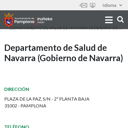
Skip
Idioma
Tools
to
main
content
DEPARTAMENTO DE SALUD DE NAVARRA (GOBIERNO DE NAVARRA)
Departamento
Departamento de Salud de
Navarra (Gobierno de Navarra)
de
Salud
de
DIRECCIÓN
Navarra
PLAZA DE LA PAZ, S/N - 2ª PLANTA BAJA
31002 - PAMPLONA
(Gobierno
de
TELÉFONO