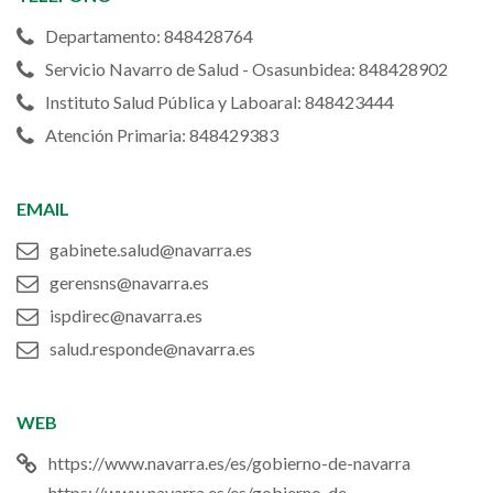
Navarra)
Departamento: 848428764
Servicio Navarro de Salud - Osasunbidea: 848428902
Instituto Salud Pública y Laboaral: 848423444
Atención Primaria: 848429383
EMAIL
gabinete.salud@navarra.es
gerensns@navarra.es
ispdirec@navarra.es
salud.responde@navarra.es
WEB
https://www.navarra.es/es/gobierno-de-navarra
https://www.navarra.es/es/gobierno-de-