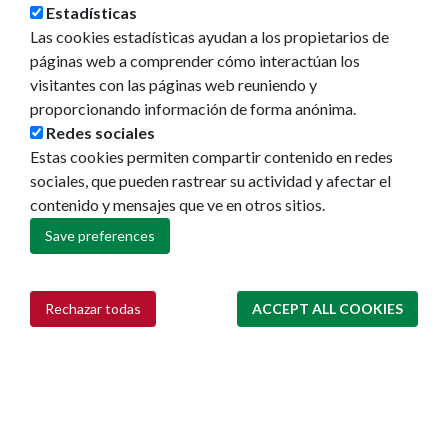
Estadísticas
Las cookies estadísticas ayudan a los propietarios de
páginas web a comprender cómo interactúan los
visitantes con las páginas web reuniendo y
proporcionando información de forma anónima.
Redes sociales
Estas cookies permiten compartir contenido en redes
sociales, que pueden rastrear su actividad y afectar el
contenido y mensajes que ve en otros sitios.
Ayuntamiento de Pamplona
Save preferences
Plaza Consistorial, s/n
31001 - Pamplona
948 420 100
Rechazar todas
ACCEPT ALL COOKIES
pamplona@pamplona.es
Withdraw consent
Footer
Aviso legal
menu
Política de cookies
Política de privacidad
Accesibilidad