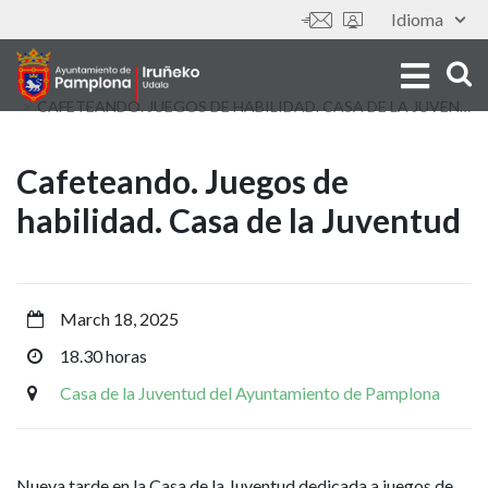
Skip
Idioma
Tools
to
main
content
CAFETEANDO. JUEGOS DE HABILIDAD. CASA DE LA JUVENTUD
Cafeteando.
Cafeteando. Juegos de
habilidad. Casa de la Juventud
Juegos
de
habilidad.
March 18, 2025
18.30 horas
Casa
Casa de la Juventud del Ayuntamiento de Pamplona
de
la
Nueva tarde en la Casa de la Juventud dedicada a juegos de