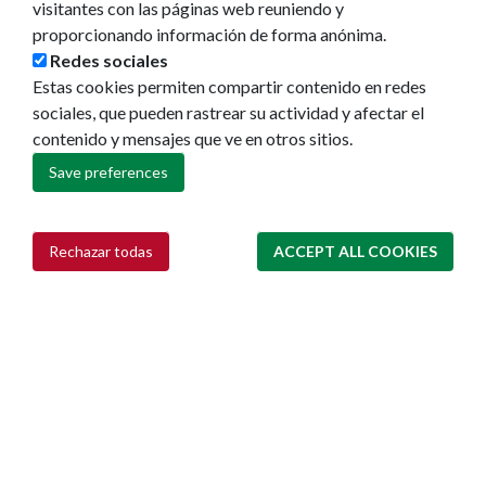
visitantes con las páginas web reuniendo y
proporcionando información de forma anónima.
Redes sociales
Estas cookies permiten compartir contenido en redes
sociales, que pueden rastrear su actividad y afectar el
contenido y mensajes que ve en otros sitios.
Save preferences
Ayuntamiento de Pamplona
Plaza Consistorial, s/n
31001 - Pamplona
Rechazar todas
ACCEPT ALL COOKIES
Withdraw consent
948 420 100
pamplona@pamplona.es
Footer
Aviso legal
menu
Política de cookies
Política de privacidad
Accesibilidad
Mapa web