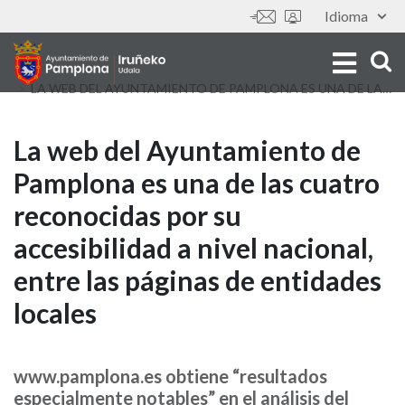
Skip
Idioma
Tools
to
main
content
LA WEB DEL AYUNTAMIENTO DE PAMPLONA ES UNA DE LAS CUATRO RECONOCIDAS POR SU ACCESIBILIDAD A NIVEL NACIONAL, ENTRE LAS PÁGINAS DE ENTIDADES LOCALES
La
La web del Ayuntamiento de
Pamplona es una de las cuatro
web
reconocidas por su
del
accesibilidad a nivel nacional,
Ayuntamiento
entre las páginas de entidades
de
locales
Pamplona
es
www.pamplona.es obtiene “resultados
especialmente notables” en el análisis del