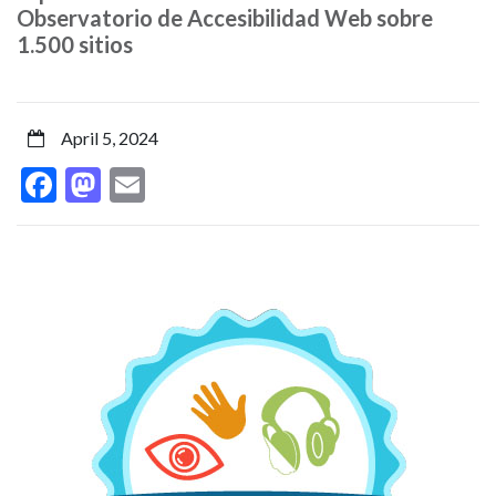
una
Observatorio de Accesibilidad Web sobre
1.500 sitios
de
las
April 5, 2024
cuatro
Facebook
Mastodon
Email
reconocidas
por
su
accesibilidad
a
nivel