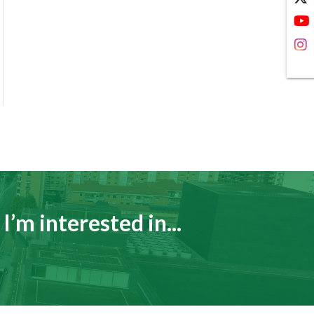
ok
todon
mail
I’m interested in...