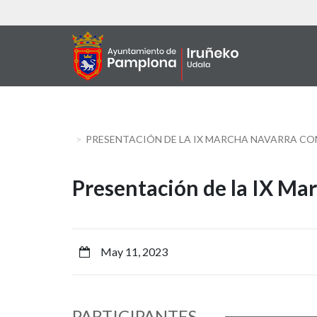
Skip
to
main
content
PRESENTACIÓN DE LA IX MARCHA NAVARRA CO
Presentación
Presentación de la IX Ma
de
la
May 11, 2023
IX
Marcha
PARTICIPANTES