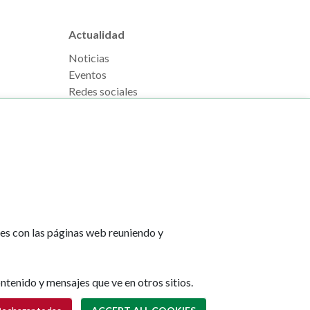
Actualidad
Noticias
Eventos
Redes sociales
Ruedas de prensa
tes con las páginas web reuniendo y
e Pamplona
Footer
Aviso legal
l, s/n
menu
Política de cookies
na
Política de privacidad
ntenido y mensajes que ve en otros sitios.
Accesibilidad
lona.es
Mapa web
Withdraw consent