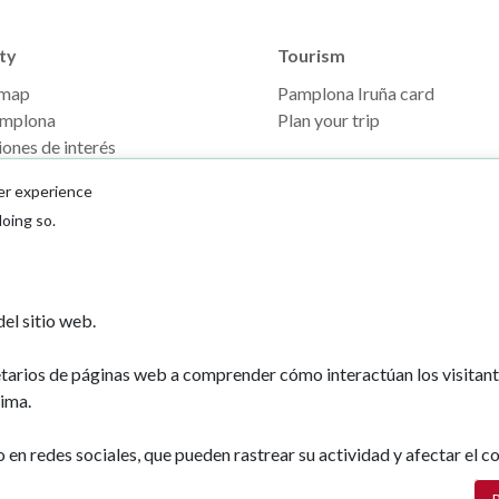
ty
Tourism
 map
Pamplona Iruña card
mplona
Plan your trip
ones de interés
er experience
doing so.
el sitio web.
etarios de páginas web a comprender cómo interactúan los visitan
Ayuntamiento d
ima.
Plaza Consistoria
31001 - Pamplo
n redes sociales, que pueden rastrear su actividad y afectar el co
948 420 100
pamplona@pamp