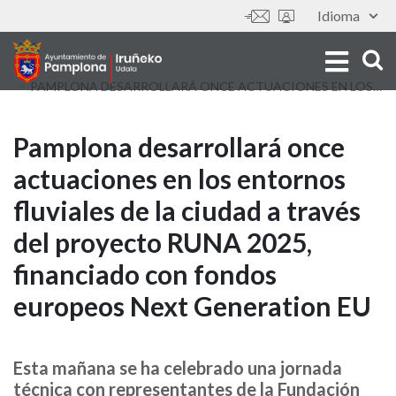
Skip
Idioma
Tools
to
main
content
PAMPLONA DESARROLLARÁ ONCE ACTUACIONES EN LOS ENTORNOS FLUVIALES DE LA CIUDAD A TRAVÉS DEL PROYECTO RUNA 2025, FINANCIADO CON FONDOS EUROPEOS NEXT GENERATION EU
Pamplona
Pamplona desarrollará once
actuaciones en los entornos
desarrollará
fluviales de la ciudad a través
once
del proyecto RUNA 2025,
actuaciones
financiado con fondos
en
europeos Next Generation EU
los
entornos
Esta mañana se ha celebrado una jornada
técnica con representantes de la Fundación