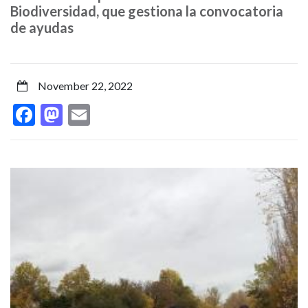
fluviales
Biodiversidad, que gestiona la convocatoria
de ayudas
de
la
November 22, 2022
ciudad
Facebook
Mastodon
Email
a
través
Image
I
del
proyecto
RUNA
2025,