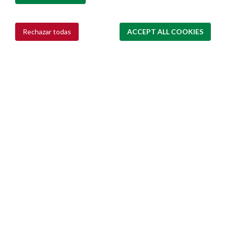
Rechazar todas
ACCEPT ALL COOKIES
Withdraw consent
Ayuntamiento de Pamplona
Plaza Consistorial, s/n
31001 - Pamplona
948 420 100
pamplona@pamplona.es