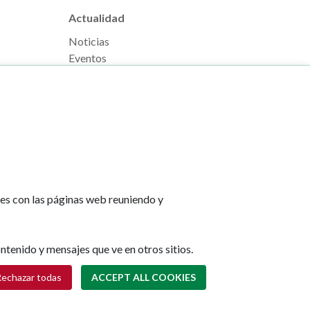
Actualidad
Noticias
Eventos
Redes sociales
Ruedas de prensa
tes con las páginas web reuniendo y
e Pamplona
Footer
Aviso legal
l, s/n
menu
Política de cookies
ntenido y mensajes que ve en otros sitios.
na
Política de privacidad
Accesibilidad
Withdraw consent
echazar todas
ACCEPT ALL COOKIES
lona.es
Mapa web