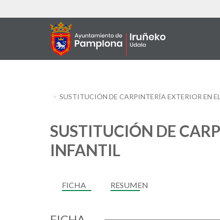
Skip
to
main
content
SUSTITUCIÓN DE CARPINTERÍA EXTERIOR EN EL C
SUSTITUCIÓN DE CARPIN
INFANTIL
FICHA
RESUMEN
FICHA