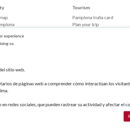
ty
Tourism
 map
Pamplona Iruña card
mplona
Plan your trip
ones de interés
er experience
doing so.
el sitio web.
etarios de páginas web a comprender cómo interactúan los visitan
ima.
Ayuntamiento d
Plaza Consistoria
n redes sociales, que pueden rastrear su actividad y afectar el co
31001 - Pamplo
948 420 100
R
pamplona@pamp