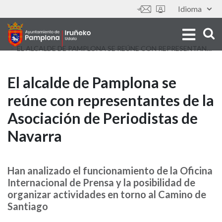
Skip
Idioma
Tools
to
main
content
EL ALCALDE DE PAMPLONA SE REÚNE CON REPRESENTANTES DE LA ASOCIACIÓN DE PERIODISTAS DE NAVARRA
El
El alcalde de Pamplona se
reúne con representantes de la
alcalde
Asociación de Periodistas de
de
Navarra
Pamplona
se
Han analizado el funcionamiento de la Oficina
Internacional de Prensa y la posibilidad de
reúne
organizar actividades en torno al Camino de
con
Santiago