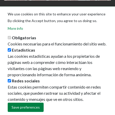
We use cookies on this site to enhance your user experience
By clicking the Accept button, you agree to us doing so.
More info
Obligatorias
Cookies necesarias para el funcionamiento del sitio web.
Estadísticas
Las cookies estadísticas ayudan a los propietarios de
Ayuntamiento de Pamplona
páginas web a comprender cómo interactúan los
Plaza Consistorial, s/n
visitantes con las páginas web reuniendo y
31001 - Pamplona
proporcionando información de forma anónima.
948 420 100
Redes sociales
pamplona@pamplona.es
Estas cookies permiten compartir contenido en redes
sociales, que pueden rastrear su actividad y afectar el
Footer
Aviso legal
contenido y mensajes que ve en otros sitios.
menu
Política de cookies
Política de privacidad
Save preferences
Accesibilidad