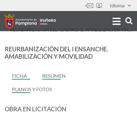
Skip
Idioma
Tools
to
main
content
REURBANIZACIÓN DEL I ENSANCHE. AMABILIZACIÓN Y MOVILIDAD
REURBANIZACIÓN DEL I ENSANCHE.
AMABILIZACIÓN Y MOVILIDAD
FICHA
RESUMEN
PLANOS Y FOTOS
OBRA EN LICITACIÓN