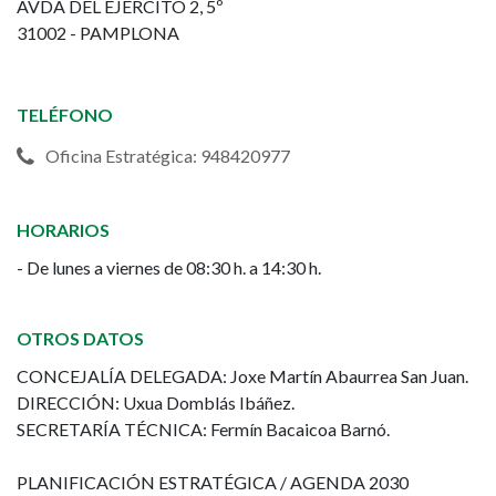
AVDA DEL EJERCITO 2, 5º
Agenda
31002 - PAMPLONA
2030
-
TELÉFONO
Gobierno
Oficina Estratégica: 948420977
Estratégico
HORARIOS
del
- De lunes a viernes de 08:30 h. a 14:30 h.
Ayuntamiento
OTROS DATOS
de
CONCEJALÍA DELEGADA: Joxe Martín Abaurrea San Juan.
Pamplona
DIRECCIÓN: Uxua Domblás Ibáñez.
SECRETARÍA TÉCNICA: Fermín Bacaicoa Barnó.
PLANIFICACIÓN ESTRATÉGICA / AGENDA 2030