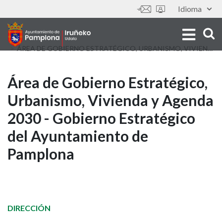
Skip
Idioma
Tools
to
main
content
ÁREA DE GOBIERNO ESTRATÉGICO, URBANISMO, VIVIENDA Y AGENDA 2030 - GOBIERNO ESTRATÉGICO DEL AYUNTAMIENTO DE PAMPLONA
Área
Área de Gobierno Estratégico,
Urbanismo, Vivienda y Agenda
de
2030 - Gobierno Estratégico
Gobierno
del Ayuntamiento de
Estratégico,
Pamplona
Urbanismo,
Vivienda
y
DIRECCIÓN