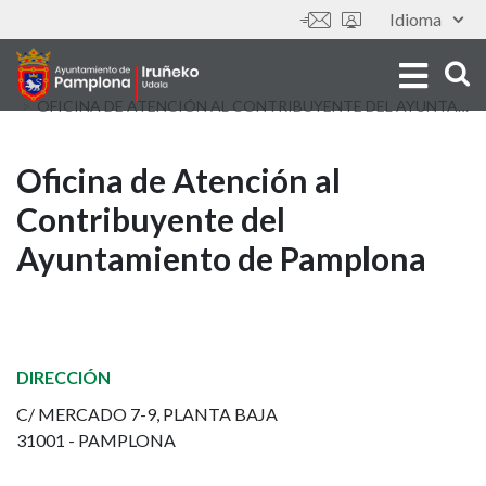
Skip
Idioma
Tools
to
main
content
OFICINA DE ATENCIÓN AL CONTRIBUYENTE DEL AYUNTAMIENTO DE PAMPLONA
Oficina
Oficina de Atención al
Contribuyente del
de
Ayuntamiento de Pamplona
Atención
al
Contribuyente
DIRECCIÓN
del
C/ MERCADO 7-9, PLANTA BAJA
31001 - PAMPLONA
Ayuntamiento