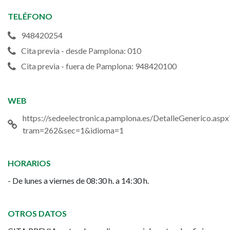
de
TELÉFONO
Pamplona
948420254
Cita previa - desde Pamplona: 010
Cita previa - fuera de Pamplona: 948420100
WEB
https://sedeelectronica.pamplona.es/DetalleGenerico.aspx
tram=262&sec=1&idioma=1
HORARIOS
- De lunes a viernes de 08:30 h. a 14:30 h.
OTROS DATOS