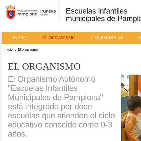
Ayuntamiento
Escuelas infantiles
de Pamplona /
municipales de Pampl
Iruñeko Udala
INICIO
EL ORGANISMO
LAS ESCUELAS
Inicio
El organismo
EL ORGANISMO
El Organismo Autónomo
"Escuelas Infantiles
Municipales de Pamplona"
está integrado por doce
escuelas que atienden el ciclo
educativo conocido como 0-3
años.