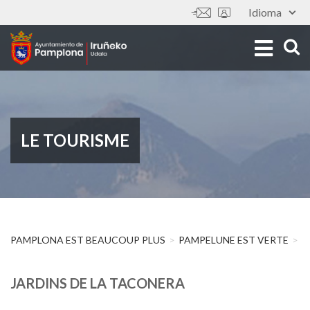
Aller
Idioma
Outils
au
contenu
principal
LE TOURISME
PAMPLONA EST BEAUCOUP PLUS
PAMPELUNE EST VERTE
J
JARDINS DE LA TACONERA