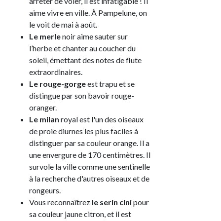
arrêter de voler, il est infatigable ! Il
aime vivre en ville. À Pampelune, on
le voit de mai à août.
Le merle
noir aime sauter sur
l’herbe et chanter au coucher du
soleil, émettant des notes de flute
extraordinaires.
Le rouge-gorge
est trapu et se
distingue par son bavoir rouge-
oranger.
Le milan
royal est l'un des oiseaux
de proie diurnes les plus faciles à
distinguer par sa couleur orange. Il a
une envergure de 170 centimètres. Il
survole la ville comme une sentinelle
à la recherche d'autres oiseaux et de
rongeurs.
Vous reconnaîtrez
le serin cini
pour
sa couleur jaune citron, et il est