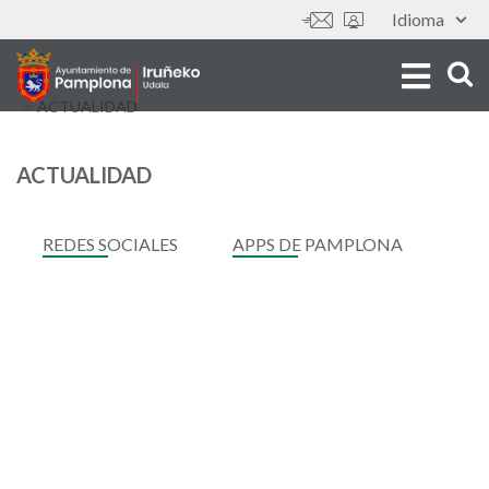
Aller
Idioma
Outils
au
contenu
principal
ACTUALIDAD
ACTUALIDAD
REDES SOCIALES
APPS DE PAMPLONA