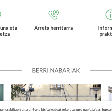
una eta
Arreta herritarra
Infor
detza
prakt
BERRI NABARIAK
Irudia
Ir
 erabiltzen ditu orrirako bisita kudeatzeko eta zure nabigazioari buruz