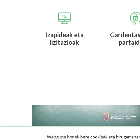
Izapideak eta
Gardentas
lizitazioak
partai
Irudia
Webgune honek bere cookieak eta hirugarrenenak