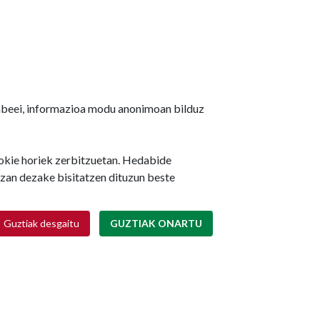
ruñeko Udalak 480.000 euro
jabeei, informazioa modu anonimoan bilduz
nbertituko ditu udan hainbat
kastetxetan egokitzapen- eta
odernizazio-lanak egiteko
ookie horiek zerbitzuetan. Hedabide
izan dezake bisitatzen dituzun beste
2026/08/06
ZIKETA
Retirar consentimiento
Guztiak desgaitu
GUZTIAK ONARTU