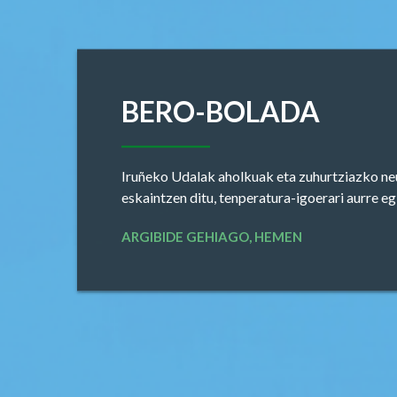
CIVIVOXETAKO
JARDUERAK
Civivox sareak uda-irailean udaz gozatzeko
jarduera programa berri bat eskaintzen du pu
guztientzat
DESKARGATU LIBURUXKA