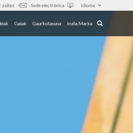
 zaitez
Sede electrónica
Idioma
deak
Gaiak
Gaurkotasuna
Iruña Marka