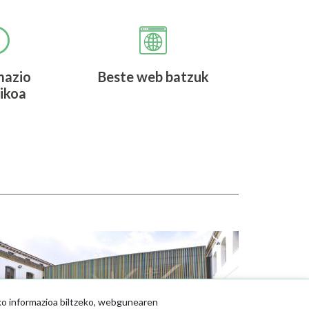
mazio
Beste web batzuk
ikoa
udia
ko informazioa biltzeko, webgunearen