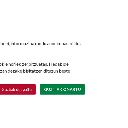
ruñeko Udalak 480.000 euro
jabeei, informazioa modu anonimoan bilduz
nbertituko ditu udan hainbat
kastetxetan egokitzapen- eta
odernizazio-lanak egiteko
ookie horiek zerbitzuetan. Hedabide
izan dezake bisitatzen dituzun beste
2026/08/06
ZIKETA
Retirar consentimiento
Guztiak desgaitu
GUZTIAK ONARTU