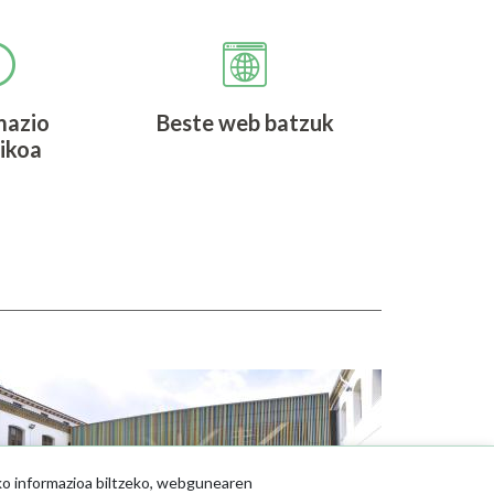
mazio
Beste web batzuk
ikoa
udia
ko informazioa biltzeko, webgunearen