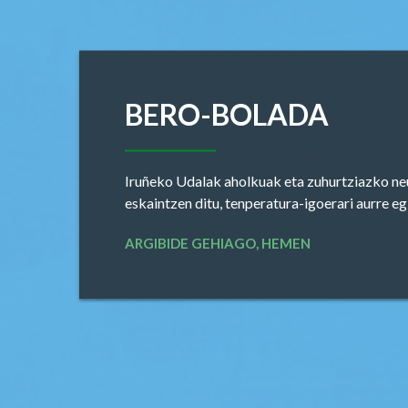
CIVIVOXETAKO
JARDUERAK
Civivox sareak uda-irailean udaz gozatzeko
jarduera programa berri bat eskaintzen du pu
guztientzat
DESKARGATU LIBURUXKA