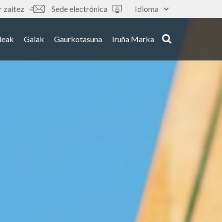
 zaitez
Sede electrónica
Idioma
deak
Gaiak
Gaurkotasuna
Iruña Marka