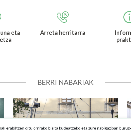
una eta
Arreta herritarra
Infor
detza
prakt
BERRI NABARIAK
Irudia
Ir
 erabiltzen ditu orrirako bisita kudeatzeko eta zure nabigazioari buruz