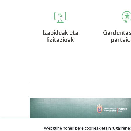
Izapideak eta
Gardentas
lizitazioak
partai
Irudia
Webgune honek bere cookieak eta hirugarrenenak