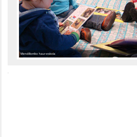
Mendillorriko haur-eskola
.