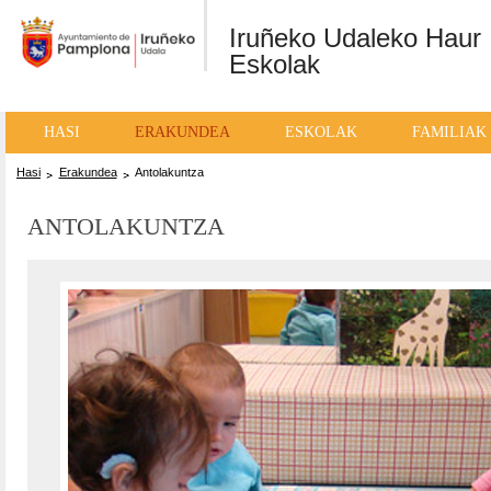
Ayuntamiento
Iruñeko Udaleko Haur
de Pamplona /
Eskolak
Iruñeko Udala
HASI
ERAKUNDEA
ESKOLAK
FAMILIAK
Hasi
Erakundea
Antolakuntza
ANTOLAKUNTZA