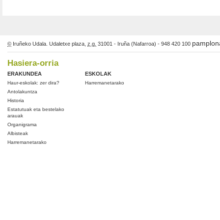
pamplon
©
Iruñeko Udala. Udaletxe plaza,
z.g.
31001 - Iruña (Nafarroa) - 948 420 100
Hasiera-orria
ERAKUNDEA
ESKOLAK
Haur-eskolak: zer dira?
Harremanetarako
Antolakuntza
Historia
Estatutuak eta bestelako
arauak
Organigrama
Albisteak
Harremanetarako