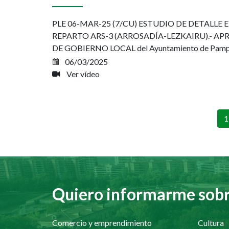
PLE 06-MAR-25 (7/CU) ESTUDIO DE DETALLE 
REPARTO ARS-3 (ARROSADÍA-LEZKAIRU).- AP
DE GOBIERNO LOCAL del Ayuntamiento de Pamplon
06/03/2025
Ver vídeo
Pag
P
1
a
Quiero informarme sobre
Comercio y emprendimiento
Cultura