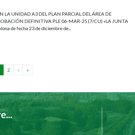
EN LA UNIDAD A3 DEL PLAN PARCIAL DEL ÁREA DE
ROBACIÓN DEFINITIVA PLE 06-MAR-25 (7/CU) «LA JUNTA
a de fecha 23 de diciembre de...
inación
ágina
Página
2
Siguiente
›
Última
»
ctual
página
página
...