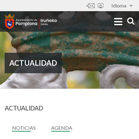
Pasar
Idioma
Tools
al
contenido
principal
ACTUALIDAD
ACTUALIDAD
NOTICIAS
AGENDA