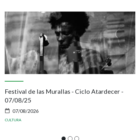
Imagen
I
Festival de las Murallas - Ciclo Atardecer -
C
07/08/25
p
07/08/2026
CULTURA
C